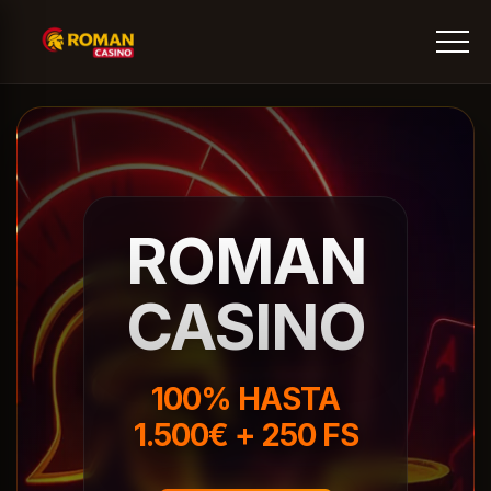
ROMAN
CASINO
100% HASTA
1.500€ + 250 FS